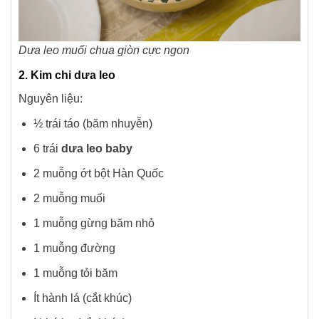
Dưa leo muối chua giòn cực ngon
2. Kim chi dưa leo
Nguyên liệu:
½ trái táo (băm nhuyễn)
6 trái
dưa leo baby
2 muỗng ớt bột Hàn Quốc
2 muỗng muối
1 muỗng gừng băm nhỏ
1 muỗng đường
1 muỗng tỏi băm
Ít hành lá (cắt khúc)