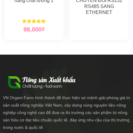
hàng chất lượng 1
CHUYỂN ĐỔI RS232
RS485 SANG
ETHERNET
Rated
5.00
98,000
₫
out of 5
VN Organi Farm hình thành để thực hiện sứ mệnh giải phóng giá trị
sản xuất nông
nghiệp Việt Nam, xây dựng vùng nguyên liệu nông
nghiệp công nghệ cao để đưa ra thị trường các sản phẩm từ nông
sản hữu cơ đạt tiêu chuẩn quốc tế, đáp ứng nhu cầu của thị trường
trong nước & quốc tế.