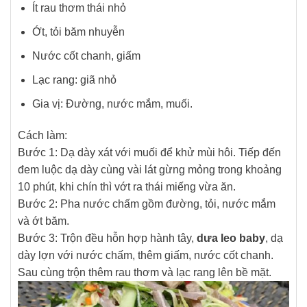
Ít rau thơm thái nhỏ
Ớt, tỏi băm nhuyễn
Nước cốt chanh, giấm
Lạc rang: giã nhỏ
Gia vị: Đường, nước mắm, muối.
Cách làm:
Bước 1: Dạ dày xát với muối để khử mùi hôi. Tiếp đến
đem luộc dạ dày cùng vài lát gừng mỏng trong khoảng
10 phút, khi chín thì vớt ra thái miếng vừa ăn.
Bước 2: Pha nước chấm gồm đường, tỏi, nước mắm
và ớt băm.
Bước 3: Trộn đều hỗn hợp hành tây,
dưa leo baby
, dạ
dày lợn với nước chấm, thêm giấm, nước cốt chanh.
Sau cùng trộn thêm rau thơm và lạc rang lên bề mặt.