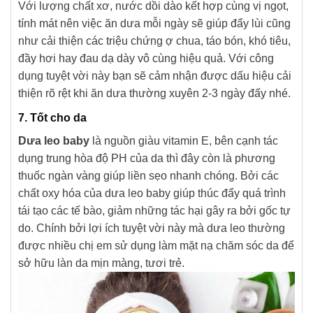
Với lượng chất xơ, nước dồi dào kết hợp cùng vị ngọt,
tính mát nên việc ăn dưa mỗi ngày sẽ giúp đẩy lùi cũng
như cải thiện các triệu chứng ợ chua, táo bón, khó tiêu,
đầy hơi hay đau dạ dày vô cùng hiệu quả. Với công
dụng tuyệt vời này bạn sẽ cảm nhận được dấu hiệu cải
thiện rõ rệt khi ăn dưa thường xuyên 2-3 ngày đấy nhé.
7. Tốt cho da
Dưa leo baby
là nguồn giàu vitamin E, bên cạnh tác
dụng trung hòa độ PH của da thì đây còn là phương
thuốc ngàn vàng giúp liền sẹo nhanh chóng. Bởi các
chất oxy hóa của dưa leo baby giúp thúc đẩy quá trình
tái tạo các tế bào, giảm những tác hại gây ra bởi gốc tự
do. Chính bởi lợi ích tuyệt vời này mà dưa leo thường
được nhiều chị em sử dụng làm mặt nạ chăm sóc da để
sở hữu làn da mịn màng, tươi trẻ.