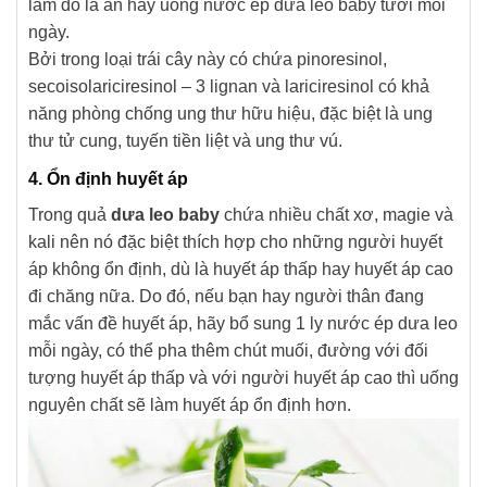
làm đó là ăn hay uống nước ép dưa leo baby tươi mỗi
ngày.
Bởi trong loại trái cây này có chứa pinoresinol,
secoisolariciresinol – 3 lignan và lariciresinol có khả
năng phòng chống ung thư hữu hiệu, đặc biệt là ung
thư tử cung, tuyến tiền liệt và ung thư vú.
4. Ổn định huyết áp
Trong quả
dưa leo baby
chứa nhiều chất xơ, magie và
kali nên nó đặc biệt thích hợp cho những người huyết
áp không ổn định, dù là huyết áp thấp hay huyết áp cao
đi chăng nữa. Do đó, nếu bạn hay người thân đang
mắc vấn đề huyết áp, hãy bổ sung 1 ly nước ép dưa leo
mỗi ngày, có thể pha thêm chút muối, đường với đối
tượng huyết áp thấp và với người huyết áp cao thì uống
nguyên chất sẽ làm huyết áp ổn định hơn.