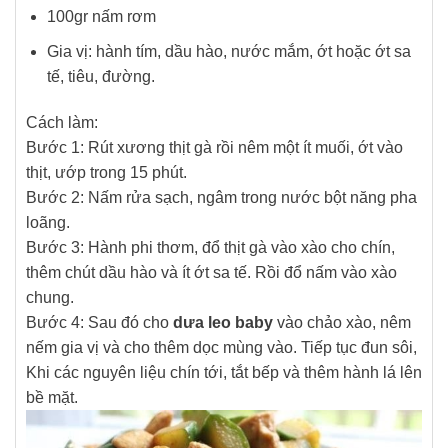
100gr nấm rơm
Gia vị: hành tím, dầu hào, nước mắm, ớt hoặc ớt sa
tế, tiêu, đường.
Cách làm:
Bước 1: Rút xương thịt gà rồi nêm một ít muối, ớt vào
thịt, ướp trong 15 phút.
Bước 2: Nấm rửa sạch, ngâm trong nước bột năng pha
loãng.
Bước 3: Hành phi thơm, đổ thịt gà vào xào cho chín,
thêm chút dầu hào và ít ớt sa tế. Rồi đổ nấm vào xào
chung.
Bước 4: Sau đó cho
dưa leo baby
vào chảo xào, nêm
nếm gia vị và cho thêm dọc mùng vào. Tiếp tục đun sôi,
Khi các nguyên liệu chín tới, tắt bếp và thêm hành lá lên
bề mặt.