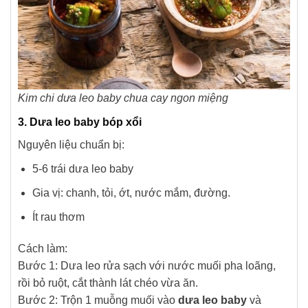
Kim chi dưa leo baby chua cay ngon miệng
3. Dưa leo baby bóp xổi
Nguyên liệu chuẩn bị:
5-6 trái dưa leo baby
Gia vị: chanh, tỏi, ớt, nước mắm, đường.
Ít rau thơm
Cách làm:
Bước 1: Dưa leo rửa sạch với nước muối pha loãng,
rồi bỏ ruột, cắt thành lát chéo vừa ăn.
Bước 2: Trộn 1 muỗng muối vào
dưa leo baby
và