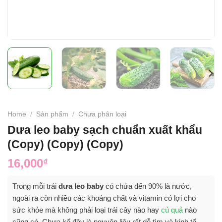
Home
/
Sản phẩm
/
Chưa phân loại
Dưa leo baby sạch chuẩn xuất khẩu
(Copy) (Copy) (Copy)
16,000
₫
Trong mỗi trái
dưa leo baby
có chứa đến 90% là nước,
ngoài ra còn nhiều các khoáng chất và vitamin có lợi cho
sức khỏe mà không phải loại trái cây nào hay
củ quả
nào
cũng có. Chưa kể đây là nguyên liệu rất dễ tìm và kinh tế