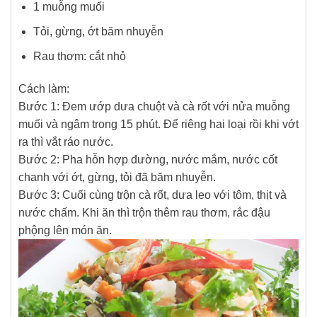
1 muỗng muối
Tỏi, gừng, ớt băm nhuyễn
Rau thơm: cắt nhỏ
Cách làm:
Bước 1: Đem ướp dưa chuột và cà rốt với nửa muỗng
muối và ngâm trong 15 phút. Để riêng hai loại rồi khi vớt
ra thì vắt ráo nước.
Bước 2: Pha hỗn hợp đường, nước mắm, nước cốt
chanh với ớt, gừng, tỏi đã băm nhuyễn.
Bước 3: Cuối cùng trộn cà rốt, dưa leo với tôm, thịt và
nước chấm. Khi ăn thì trộn thêm rau thơm, rắc đậu
phộng lên món ăn.