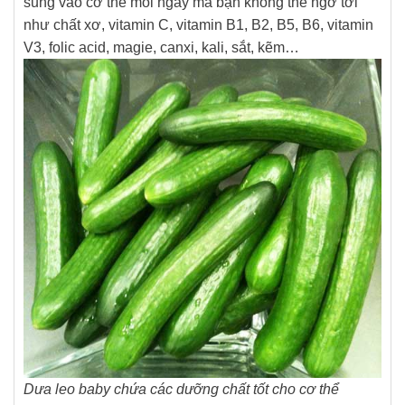
sung vào cơ thể mỗi ngày mà bạn không thể ngờ tới
như chất xơ, vitamin C, vitamin B1, B2, B5, B6, vitamin
V3, folic acid, magie, canxi, kali, sắt, kẽm…
Dưa leo baby chứa các dưỡng chất tốt cho cơ thể