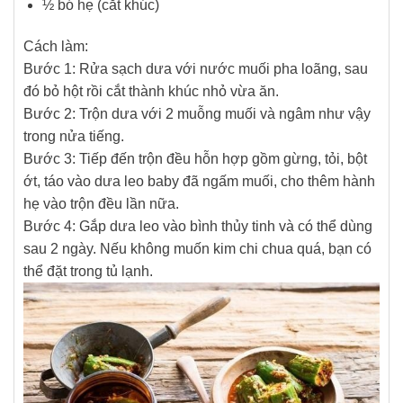
½ bó hẹ (cắt khúc)
Cách làm:
Bước 1: Rửa sạch dưa với nước muối pha loãng, sau
đó bỏ hột rồi cắt thành khúc nhỏ vừa ăn.
Bước 2: Trộn dưa với 2 muỗng muối và ngâm như vậy
trong nửa tiếng.
Bước 3: Tiếp đến trộn đều hỗn hợp gồm gừng, tỏi, bột
ớt, táo vào dưa leo baby đã ngấm muối, cho thêm hành
hẹ vào trộn đều lần nữa.
Bước 4: Gắp dưa leo vào bình thủy tinh và có thể dùng
sau 2 ngày. Nếu không muốn kim chi chua quá, bạn có
thể đặt trong tủ lạnh.