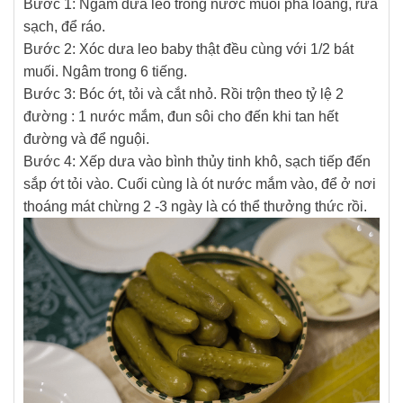
Bước 1: Ngâm dưa leo trong nước muối pha loãng, rửa
sạch, để ráo.
Bước 2: Xóc dưa leo baby thật đều cùng với 1/2 bát
muối. Ngâm trong 6 tiếng.
Bước 3: Bóc ớt, tỏi và cắt nhỏ. Rồi trộn theo tỷ lệ 2
đường : 1 nước mắm, đun sôi cho đến khi tan hết
đường và để nguội.
Bước 4: Xếp dưa vào bình thủy tinh khô, sạch tiếp đến
sắp ớt tỏi vào. Cuối cùng là ót nước mắm vào, để ở nơi
thoáng mát chừng 2 -3 ngày là có thể thưởng thức rồi.