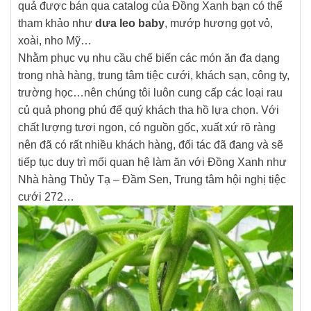
quả được bán qua catalog của Đồng Xanh bạn có thể
tham khảo như
dưa leo baby
, mướp hương gọt vỏ,
xoài, nho Mỹ…
Nhằm phục vụ nhu cầu chế biến các món ăn đa dạng
trong nhà hàng, trung tâm tiệc cưới, khách sạn, công ty,
trường học…nên chúng tôi luôn cung cấp các loại rau
củ quả phong phú để quý khách tha hồ lựa chọn. Với
chất lượng tươi ngon, có nguồn gốc, xuất xứ rõ ràng
nên đã có rất nhiều khách hàng, đối tác đã đang và sẽ
tiếp tục duy trì mối quan hệ làm ăn với Đồng Xanh như
Nhà hàng Thủy Tạ – Đầm Sen, Trung tâm hội nghị tiệc
cưới 272…